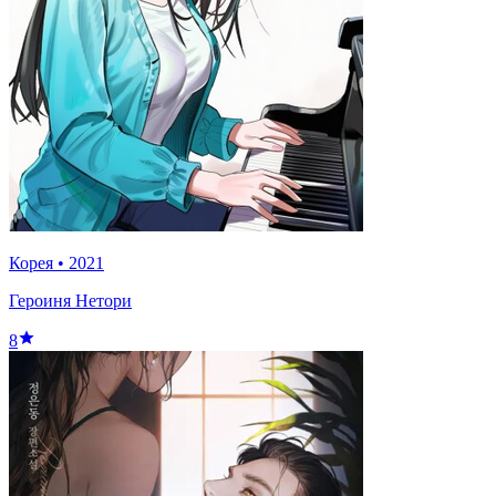
Корея
•
2021
Героиня Нетори
8