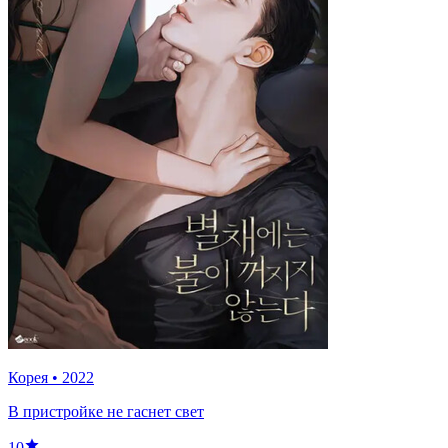
Корея
•
2022
В пристройке не гаснет свет
10