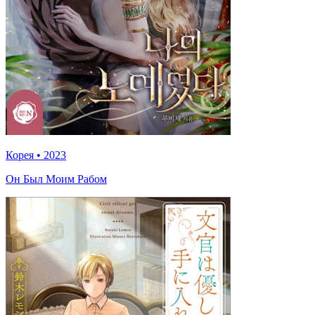
Корея
•
2023
Он Был Моим Рабом