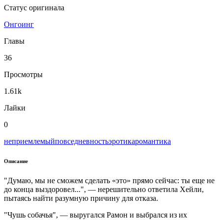
Статус оригинала
Онгоинг
Главы
36
Просмотры
1.61k
Лайки
0
неприемлемый
повседневность
эротика
романтика
Описание
"Думаю, мы не сможем сделать «это» прямо сейчас: ты еще не
до конца выздоровел...", — нерешительно ответила Хейли,
пытаясь найти разумную причину для отказа.
"Чушь собачья", — выругался Рамон и выбрался из их