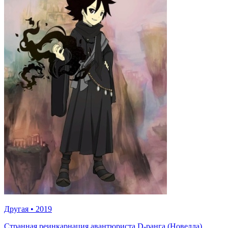
Другая
•
2019
Странная реинкарнация авантюриста D-ранга (Новелла)