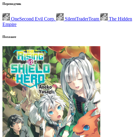
Переводчик
OneSecond Evil Corp.
SilentTraderTeam
The Hidden
Empire
Похожее