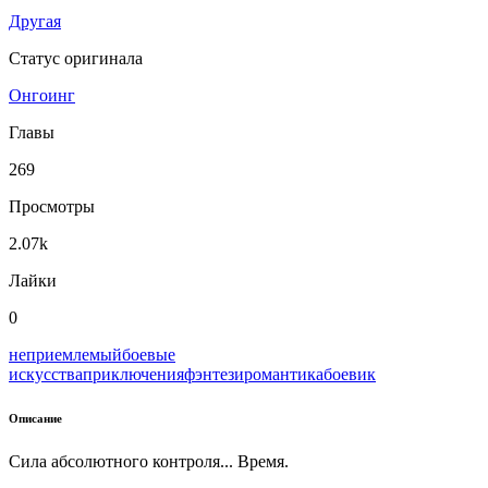
Другая
Статус оригинала
Онгоинг
Главы
269
Просмотры
2.07k
Лайки
0
неприемлемый
боевые
искусства
приключения
фэнтези
романтика
боевик
Описание
Сила абсолютного контроля... Время.