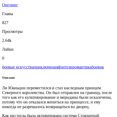
Онгоинг
Главы
827
Просмотры
2.64k
Лайки
0
боевые искусства
приключения
фэнтези
романтика
боевик
Описание
Ли Юаньцин переместился и стал наследным принцем
Северного королевства. Он был отправлен на границу, после
того как его культивирование и мериданы были искалечены,
потому что он отказался жениться на принцессе, и ему
никогда не разрешалось возвращаться во дворец.
Как раз тогда была активирована система Стократной