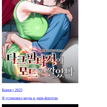
Корея
•
2025
Я установил моды в дарк-фэнтези