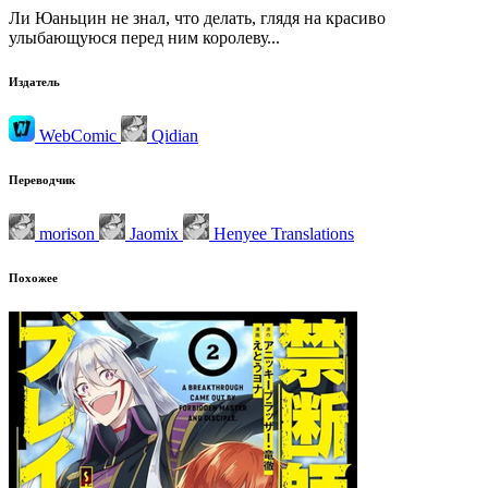
Ли Юаньцин не знал, что делать, глядя на красиво
улыбающуюся перед ним королеву...
Издатель
WebComic
Qidian
Переводчик
morison
Jaomix
Henyee Translations
Похожее