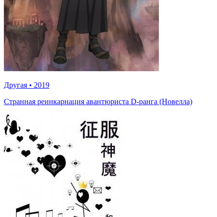
Другая
•
2019
Странная реинкарнация авантюриста D-ранга (Новелла)