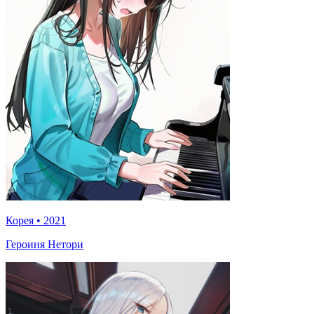
Корея
•
2021
Героиня Нетори