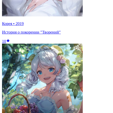
Корея
•
2019
История о покорении "Творений"
10