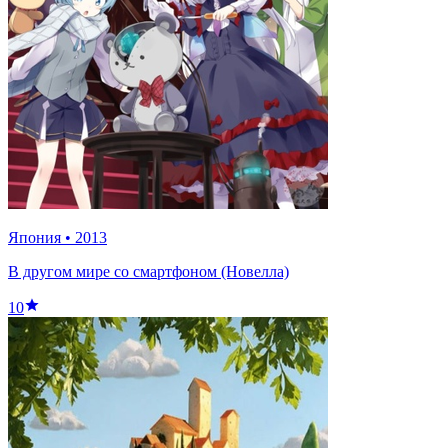
Япония
•
2013
В другом мире со смартфоном (Новелла)
10