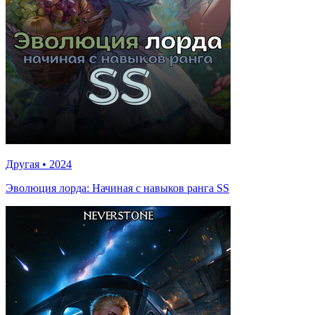
Другая
•
2024
Эволюция лорда: Начиная с навыков ранга SS