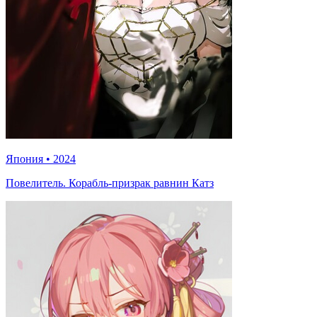
Япония
•
2024
Повелитель. Корабль-призрак равнин Катз