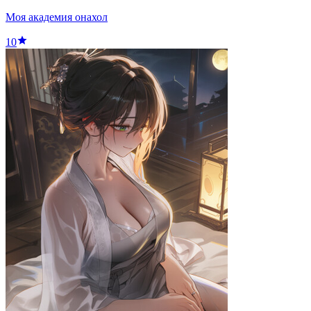
Моя академия онахол
10