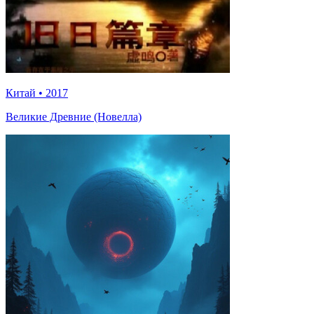
Китай
•
2017
Великие Древние (Новелла)