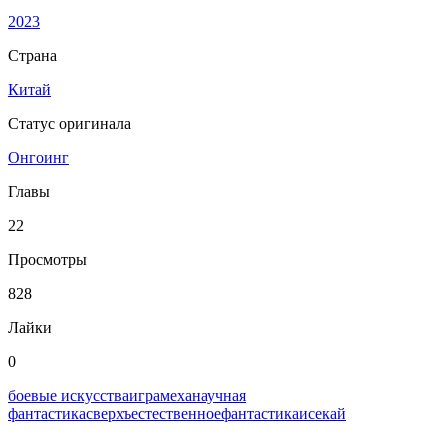
2023
Страна
Китай
Статус оригинала
Онгоинг
Главы
22
Просмотры
828
Лайки
0
боевые искусства
игра
меха
научная
фантастика
сверхъестественное
фантастика
исекай