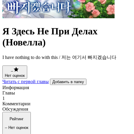
Я Здесь Не При Делах
(Новелла)
I have nothing to do with this / 저는 여기서 빠지겠습니다
--
Нет оценок
Читать с первой главы
Добавить в папку
Информация
Главы
1
Комментарии
Обсуждения
Рейтинг
--
Нет оценок