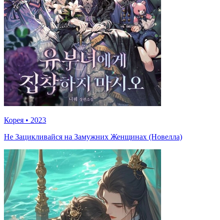
Корея
•
2023
Не Зацикливайся на Замужних Женщинах (Новелла)