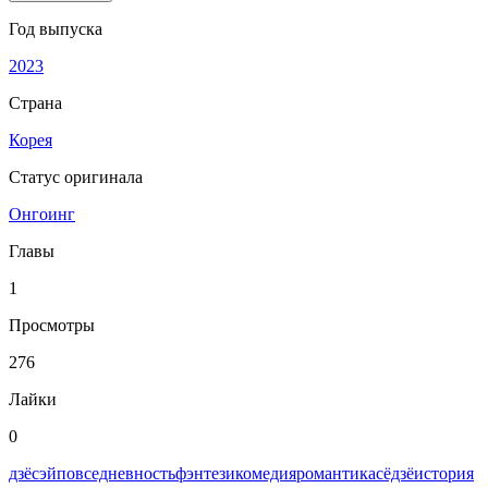
Год выпуска
2023
Страна
Корея
Статус оригинала
Онгоинг
Главы
1
Просмотры
276
Лайки
0
дзёсэй
повседневность
фэнтези
комедия
романтика
сёдзё
история