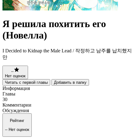
Я решила похитить его
(Новелла)
I Decided to Kidnap the Male Lead / 작정하고 남주를 납치했지
만
--
Нет оценок
Читать с первой главы
Добавить в папку
Информация
Главы
30
Комментарии
Обсуждения
Рейтинг
--
Нет оценок