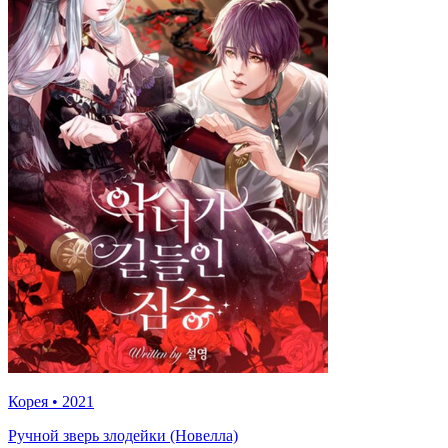
Корея
•
2021
Ручной зверь злодейки (Новелла)