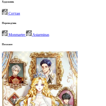
Художник
Соттан
Переводчик
Monmartre
Astarminas
Похожее