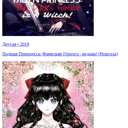
Другая
•
2019
Падшая Принцесса: Фамильяр Герцога - ведьма! (Новелла)