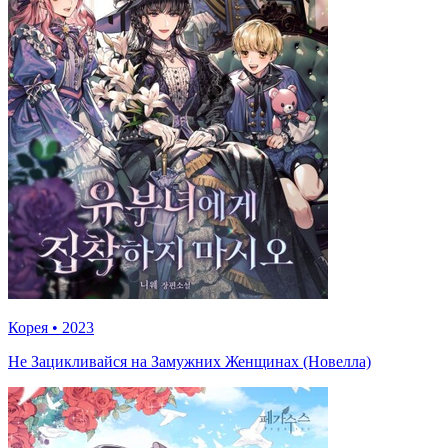
Корея
•
2023
Не Зацикливайся на Замужних Женщинах (Новелла)