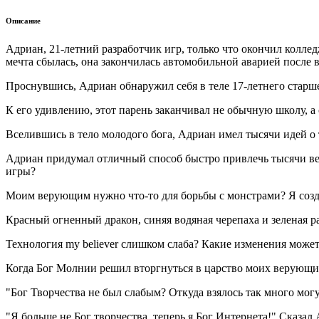
Описание
Адриан, 21-летний разработчик игр, только что окончил колле
мечта сбылась, она закончилась автомобильной аварией после 
Проснувшись, Адриан обнаружил себя в теле 17-летнего старш
К его удивлению, этот парень заканчивал не обычную школу, а 
Вселившись в тело молодого бога, Адриан имел тысячи идей о
Адриан придумал отличный способ быстро привлечь тысячи веру
игры?
Моим верующим нужно что-то для борьбы с монстрами? Я создам
Красный огненный дракон, синяя водяная черепаха и зеленая р
Технология my believer слишком слаба? Какие изменения мож
Когда Бог Молнии решил вторгнуться в царство моих верующих,
"Бог Творчества не был слабым? Откуда взялось так много мог
"Я больше не Бог творчества, теперь я Бог Интернета!" Сказа