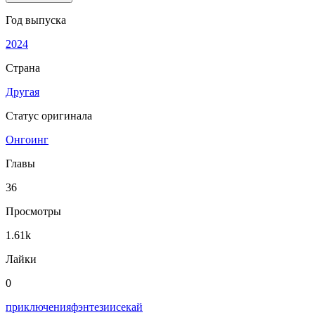
Год выпуска
2024
Страна
Другая
Статус оригинала
Онгоинг
Главы
36
Просмотры
1.61k
Лайки
0
приключения
фэнтези
исекай