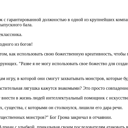
дж с гарантированной должностью в одной из крупнейших компани
выпускного бала.
еклассника.
одного из богов!
 том, как использовать свою божественную креативность, чтоб
ющих. "Разве я не могу использовать свое божество для создан
 игру, в которой они смогут захватывать монстров, которые буд
астительная лягушка кажутся знакомыми? Это просто совпадение
ет внести в жизнь людей интеллектуальный помощник с искусст
 существа, с которыми он столкнулся, лишили его дара речи.
ущественных монстров?" Бог Грома закричал в отчаянии.
л Адриан с улыбкой, приказывая своим последователям атаковать