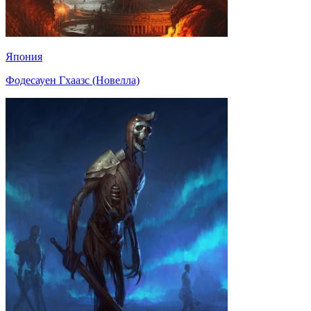
Япония
Фодесауен Гхаазс (Новелла)