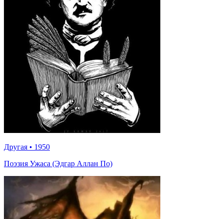
Другая
•
1950
Поэзия Ужаса (Эдгар Аллан По)