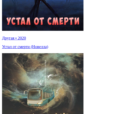
Другая
•
2020
Устал от смерти (Новелла)