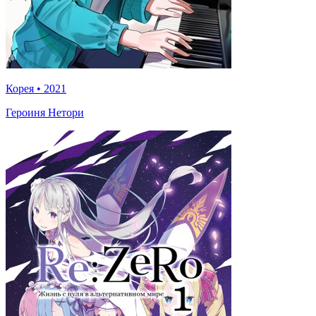
Корея
•
2021
Героиня Нетори