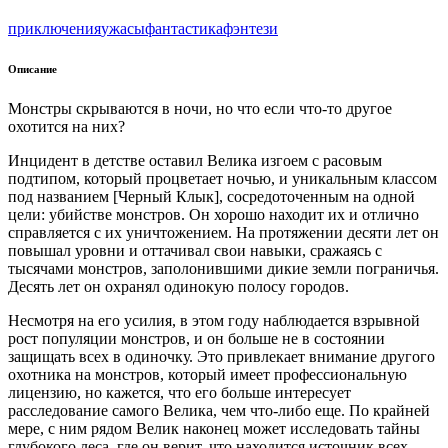
приключения
ужасы
фантастика
фэнтези
Описание
Монстры скрываются в ночи, но что если что-то другое
охотится на них?
Инцидент в детстве оставил Велика изгоем с расовым
подтипом, который процветает ночью, и уникальным классом
под названием [Черный Клык], сосредоточенным на одной
цели: убийстве монстров. Он хорошо находит их и отлично
справляется с их уничтожением. На протяжении десяти лет он
повышал уровни и оттачивал свои навыки, сражаясь с
тысячами монстров, заполонившими дикие земли пограничья.
Десять лет он охранял одинокую полосу городов.
Несмотря на его усилия, в этом году наблюдается взрывной
рост популяции монстров, и он больше не в состоянии
защищать всех в одиночку. Это привлекает внимание другого
охотника на монстров, который имеет профессиональную
лицензию, но кажется, что его больше интересует
расследование самого Велика, чем что-либо еще. По крайней
мере, с ним рядом Велик наконец может исследовать тайны
глубокого леса, где он верит, что находится источник всех