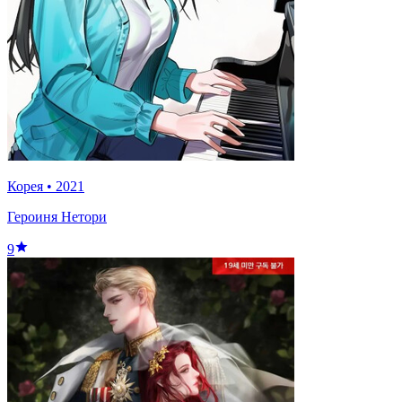
Корея
•
2021
Героиня Нетори
9