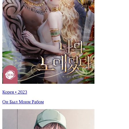
Корея
•
2023
Он Был Моим Рабом