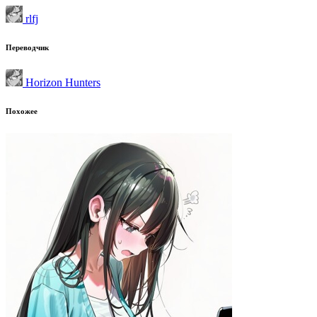
rlfj
Переводчик
Horizon Hunters
Похожее