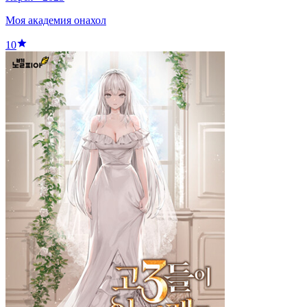
Моя академия онахол
10