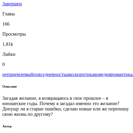
Завершен
Главы
166
Просмотры
1.81k
Лайки
0
неприемлемый
повседневность
школа
эротика
комедия
романтика
Описание
Загадав желание, я возвращаюсь в свое прошлое – в
юношеские годы. Почему я загадал именно это желание?
Допущу ли я старые ошибки, сделаю новые или же перепишу
свою жизнь по другому?
Автор