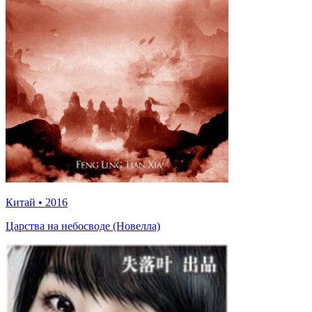
Китай
•
2016
Царства на небосводе (Новелла)