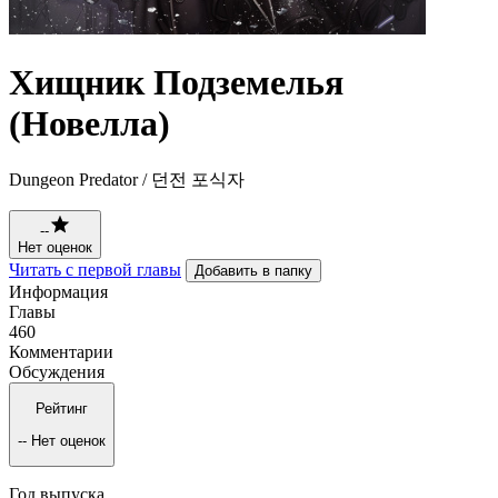
Хищник Подземелья
(Новелла)
Dungeon Predator / 던전 포식자
--
Нет оценок
Читать с первой главы
Добавить в папку
Информация
Главы
460
Комментарии
Обсуждения
Рейтинг
--
Нет оценок
Год выпуска