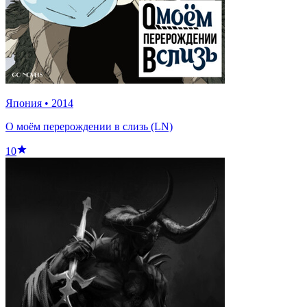
Япония
•
2014
О моём перерождении в слизь (LN)
10