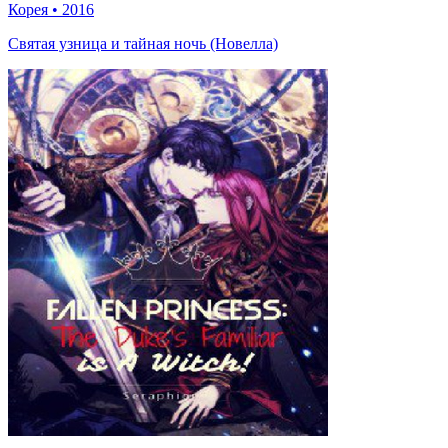
Корея
•
2016
Святая узница и тайная ночь (Новелла)