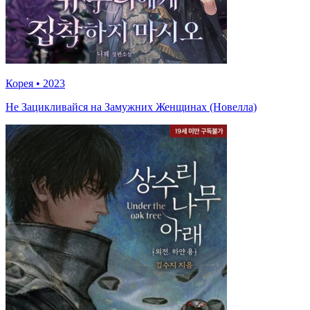
Корея
•
2023
Не Зацикливайся на Замужних Женщинах (Новелла)