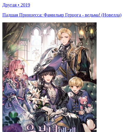
Другая
•
2019
Падшая Принцесса: Фамильяр Герцога - ведьма! (Новелла)