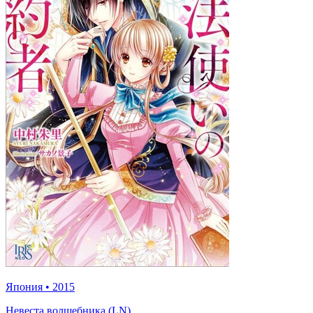
Япония
•
2015
Невеста волшебника (LN)