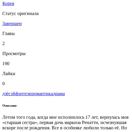
Корея
Статус оригинала
Завершен
Главы
2
Просмотры
190
Лайки
0
дзёсэй
фэнтези
романтика
драма
Описание
Летом того года, когда мне исполнилось 17 лет, вернулась моя
«старшая сестра», первая дочь маркиза Ренатти, исчезнувшая
вскоре после рождения. Все в особняке любили только её. Но