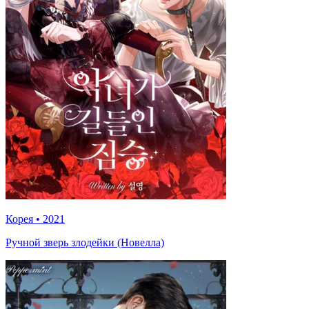
Корея
•
2021
Ручной зверь злодейки (Новелла)