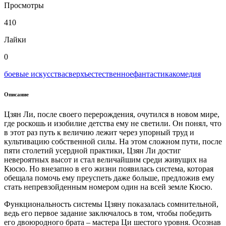
Просмотры
410
Лайки
0
боевые искусства
сверхъестественное
фантастика
комедия
Описание
Цзян Ли, после своего перерождения, очутился в новом мире,
где роскошь и изобилие детства ему не светили. Он понял, что
в этот раз путь к величию лежит через упорный труд и
культивацию собственной силы. На этом сложном пути, после
пяти столетий усердной практики, Цзян Ли достиг
невероятных высот и стал величайшим среди живущих на
Кюсю. Но внезапно в его жизни появилась система, которая
обещала помочь ему преуспеть даже больше, предложив ему
стать непревзойденным номером один на всей земле Кюсю.
Функциональность системы Цзяну показалась сомнительной,
ведь его первое задание заключалось в том, чтобы победить
его двоюродного брата – мастера Ци шестого уровня. Осознав