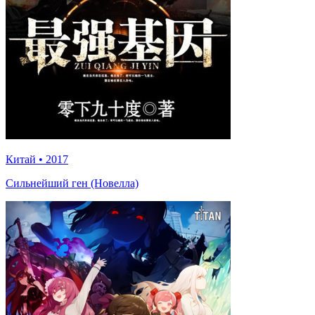
Китай
•
2017
Сильнейший ген (Новелла)