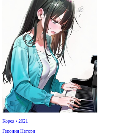
Корея
•
2021
Героиня Нетори