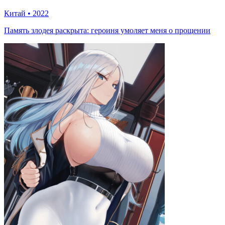
Китай
•
2022
Память злодея раскрыта: героиня умоляет меня о прощении