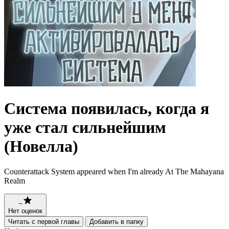
Система появилась, когда я
уже стал сильнейшим
(Новелла)
Counterattack System appeared when I'm already At The Mahayana
Realm
--
Нет оценок
Читать с первой главы
Добавить в папку