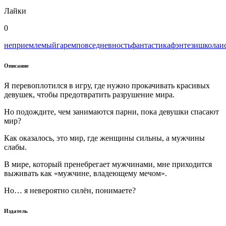
Лайки
0
неприемлемый
гарем
повседневность
фантастика
фэнтези
школа
и
Описание
Я перевоплотился в игру, где нужно прокачивать красивых
девушек, чтобы предотвратить разрушение мира.
Но подождите, чем занимаются парни, пока девушки спасают
мир?
Как оказалось, это мир, где женщины сильны, а мужчины
слабы.
В мире, который пренебрегает мужчинами, мне приходится
выживать как «мужчине, владеющему мечом».
Но… я невероятно силён, понимаете?
Издатель