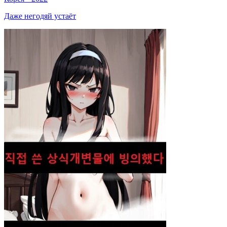
Даже негодяй устаёт