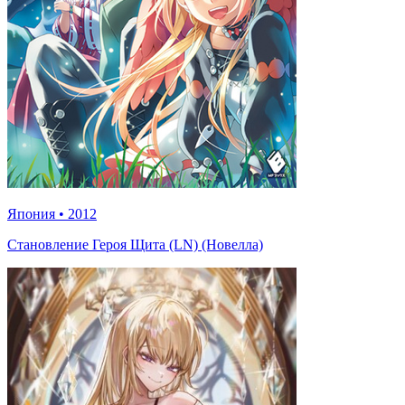
Япония
•
2012
Становление Героя Щита (LN) (Новелла)