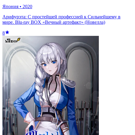
Япония
•
2020
Арифурэта: С простейшей профессией к Сильнейшему в
мире. Blu-ray BOX «Вечный артефакт» (Новелла)
8