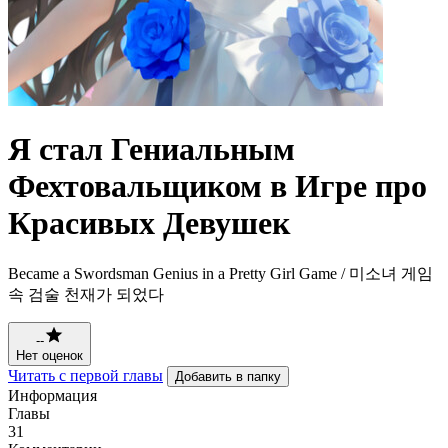
Я стал Гениальным
Фехтовальщиком в Игре про
Красивых Девушек
Became a Swordsman Genius in a Pretty Girl Game / 미소녀 게임
속 검술 천재가 되었다
--
Нет оценок
Читать с первой главы
Добавить в папку
Информация
Главы
31