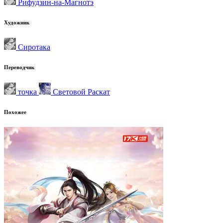
Рифудзин-на-Магнотэ
Художник
Сиротака
Переводчик
точка
Световой Раскат
Похожее