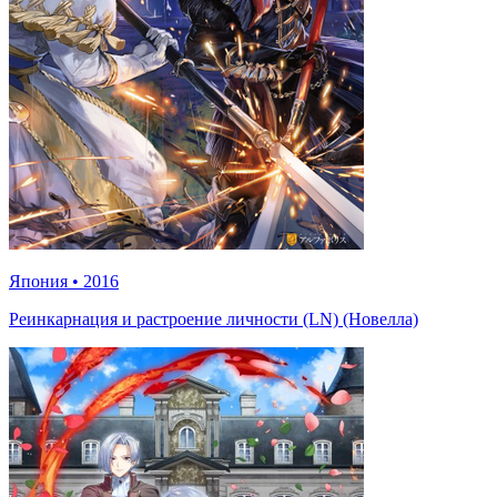
Япония
•
2016
Реинкарнация и растроение личности (LN) (Новелла)