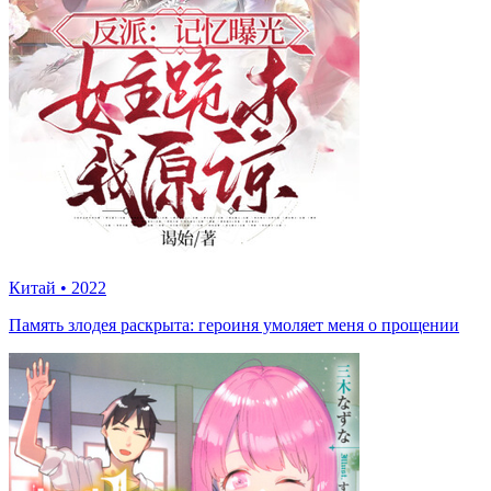
Китай
•
2022
Память злодея раскрыта: героиня умоляет меня о прощении