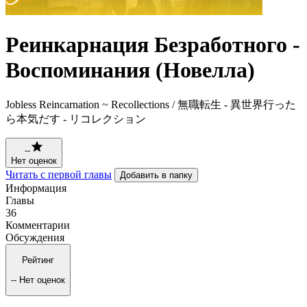
Реинкарнация Безработного -
Воспоминания (Новелла)
Jobless Reincarnation ~ Recollections / 無職転生 - 異世界行った
ら本気だす - リコレクション
--
Нет оценок
Читать с первой главы
Добавить в папку
Информация
Главы
36
Комментарии
Обсуждения
Рейтинг
--
Нет оценок