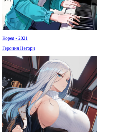
Корея
•
2021
Героиня Нетори