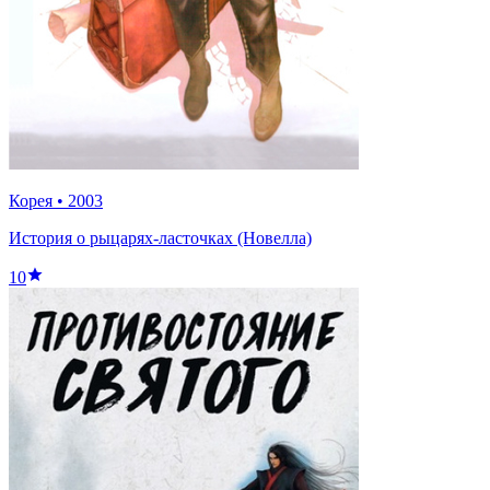
Корея
•
2003
История о рыцарях-ласточках (Новелла)
10