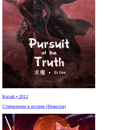
Китай
•
2012
Стремление к истине (Новелла)