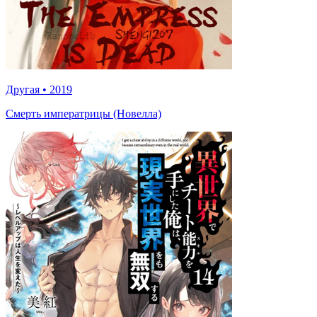
Другая
•
2019
Смерть императрицы (Новелла)