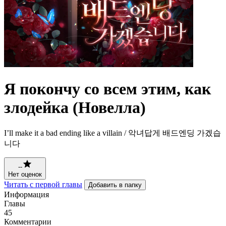
Я покончу со всем этим, как
злодейка (Новелла)
I’ll make it a bad ending like a villain / 악녀답게 배드엔딩 가겠습
니다
--
Нет оценок
Читать с первой главы
Добавить в папку
Информация
Главы
45
Комментарии