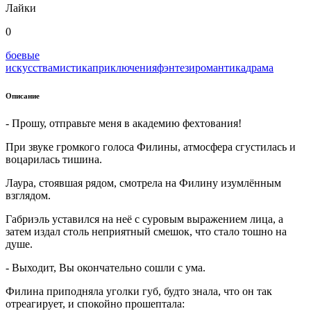
Лайки
0
боевые
искусства
мистика
приключения
фэнтези
романтика
драма
Описание
- Прошу, отправьте меня в академию фехтования!
При звуке громкого голоса Филины, атмосфера сгустилась и
воцарилась тишина.
Лаура, стоявшая рядом, смотрела на Филину изумлённым
взглядом.
Габриэль уставился на неё с суровым выражением лица, а
затем издал столь неприятный смешок, что стало тошно на
душе.
- Выходит, Вы окончательно сошли с ума.
Филина приподняла уголки губ, будто знала, что он так
отреагирует, и спокойно прошептала: