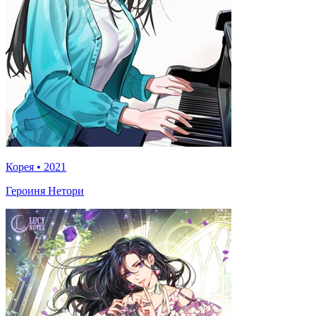
Корея
•
2021
Героиня Нетори