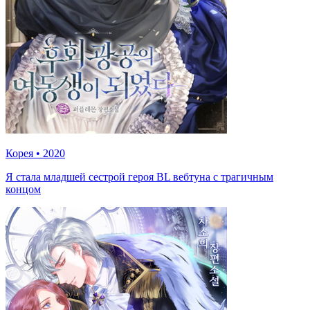
Корея
•
2020
Я стала младшей сестрой героя BL вебтуна с трагичным
концом