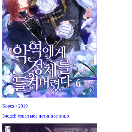
Корея
•
2019
Злодей узнал моё истинное лицо