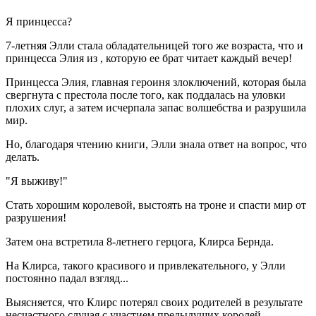
Я принцесса?
7-летняя Элли стала обладательницей того же возраста, что и
принцесса Элия из , которую ее брат читает каждый вечер!
Принцесса Элия, главная героиня злоключений, которая была
свергнута с престола после того, как поддалась на уловки
плохих слуг, а затем исчерпала запас волшебства и разрушила
мир.
Но, благодаря чтению книги, Элли знала ответ на вопрос, что
делать.
"Я выживу!"
Стать хорошим королевой, выстоять на троне и спасти мир от
разрушения!
Затем она встретила 8-летнего герцога, Клирса Бернда.
На Клирса, такого красивого и привлекательного, у Элли
постоянно падал взгляд...
Выясняется, что Клирс потерял своих родителей в результате
несчастного случая с участием предыдущих королей.