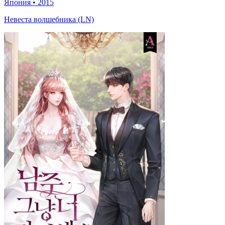
Япония
•
2015
Невеста волшебника (LN)