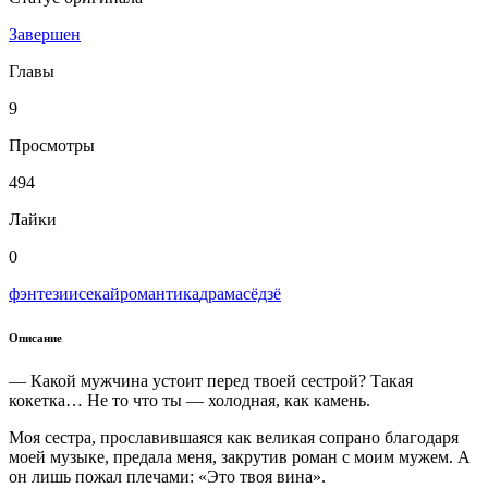
Завершен
Главы
9
Просмотры
494
Лайки
0
фэнтези
исекай
романтика
драма
сёдзё
Описание
— Какой мужчина устоит перед твоей сестрой? Такая
кокетка… Не то что ты — холодная, как камень.
Моя сестра, прославившаяся как великая сопрано благодаря
моей музыке, предала меня, закрутив роман с моим мужем. А
он лишь пожал плечами: «Это твоя вина».