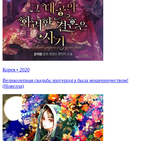
Корея
•
2020
Великолепная свадьба эрцгерцога была мошенничеством!
(Новелла)