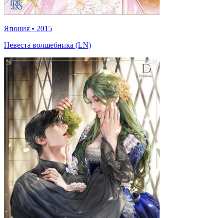
Япония
•
2015
Невеста волшебника (LN)