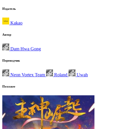
Издатель
Kakao
Автор
Dam Hwa Gong
Переводчик
Neon Vortex Team
Roland
Uwah
Похожее