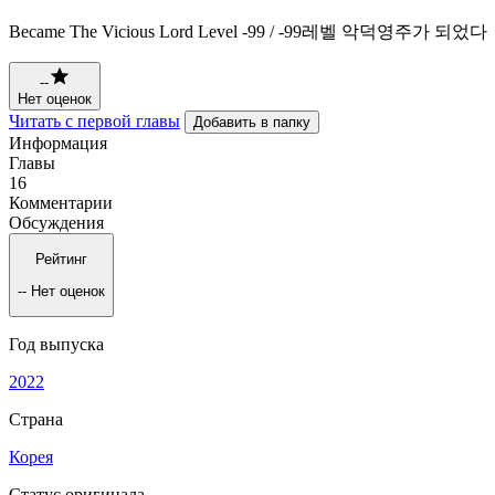
Became The Vicious Lord Level -99 / -99레벨 악덕영주가 되었다
--
Нет оценок
Читать с первой главы
Добавить в папку
Информация
Главы
16
Комментарии
Обсуждения
Рейтинг
--
Нет оценок
Год выпуска
2022
Страна
Корея
Статус оригинала