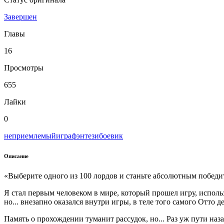
Завершен
Главы
16
Просмотры
655
Лайки
0
неприемлемый
игра
фэнтези
боевик
Описание
«Выберите одного из 100 лордов и станьте абсолютным победи
Я стал первым человеком в мире, который прошел игру, исполь
но... внезапно оказался внутри игры, в теле того самого Отто 
Память о прохождении туманит рассудок, но... Раз уж пути наза