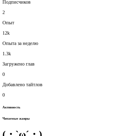
Подписчиков
2
Опыт
12k
Опыта за неделю
1.3k
Загружено глав
0
Добавлено тайтлов
0
Активность
Читаемые жанры
(・`ω´・)