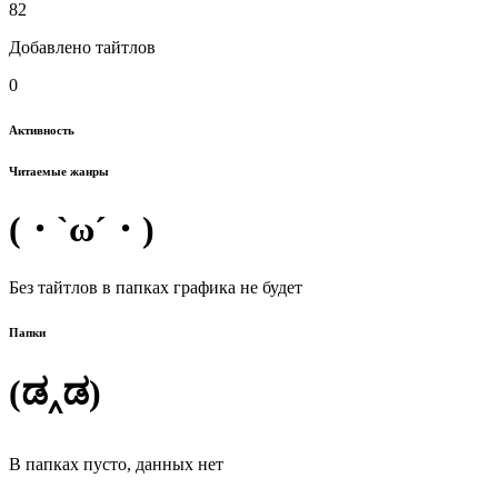
82
Добавлено тайтлов
0
Активность
Читаемые жанры
(・`ω´・)
Без тайтлов в папках графика не будет
Папки
(ಡ‸ಡ)
В папках пусто, данных нет