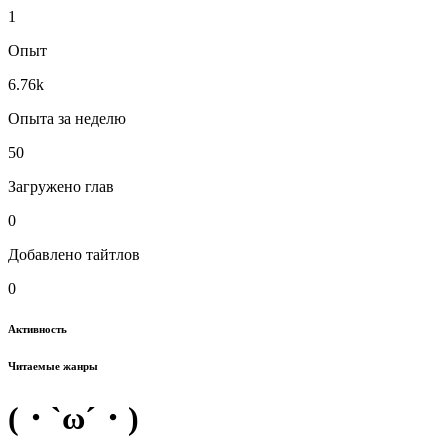
1
Опыт
6.76k
Опыта за неделю
50
Загружено глав
0
Добавлено тайтлов
0
Активность
Читаемые жанры
(・`ω´・)