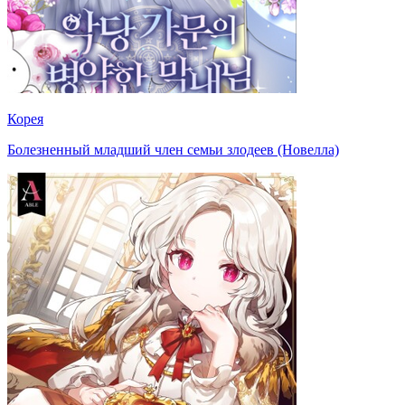
Корея
Болезненный младший член семьи злодеев (Новелла)