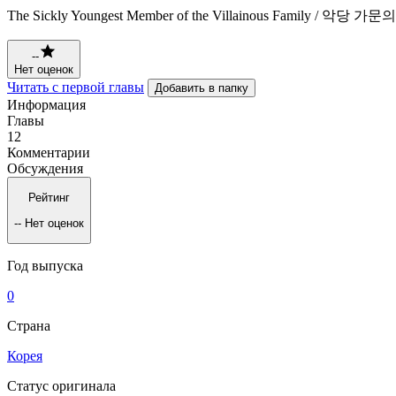
The Sickly Youngest Member of the Villainous Family / 악
--
Нет оценок
Читать с первой главы
Добавить в папку
Информация
Главы
12
Комментарии
Обсуждения
Рейтинг
--
Нет оценок
Год выпуска
0
Страна
Корея
Статус оригинала