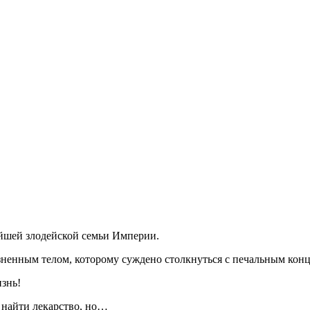
йшей злодейской семьи Империи.
енным телом, которому суждено столкнуться с печальным концо
знь!
и найти лекарство, но…