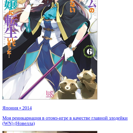
Япония
•
2014
Моя реинкарнация в отомэ-игре в качестве главной злодейки
(WN) (Новелла)