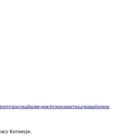
фэнтези
исекай
комедия
сёнэн
романтика
драма
боевик
оясу Китамуре.