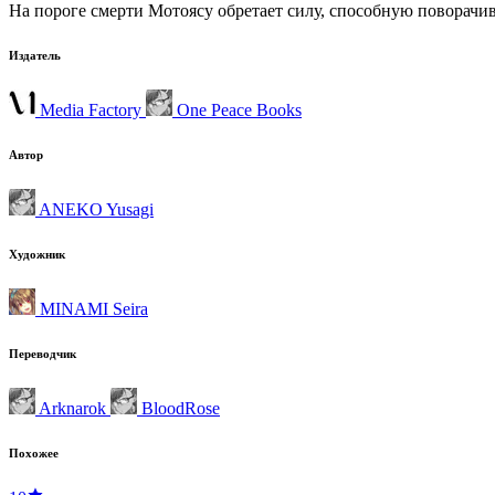
На пороге смерти Мотоясу обретает силу, способную поворачива
Издатель
Media Factory
One Peace Books
Автор
ANEKO Yusagi
Художник
MINAMI Seira
Переводчик
Arknarok
BloodRose
Похожее