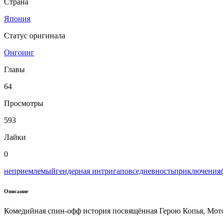
Страна
Япония
Статус оригинала
Онгоинг
Главы
64
Просмотры
593
Лайки
0
неприемлемый
гендерная интрига
повседневность
приключения
Описание
Комедийная спин-офф история посвящённая Герою Копья, Мот