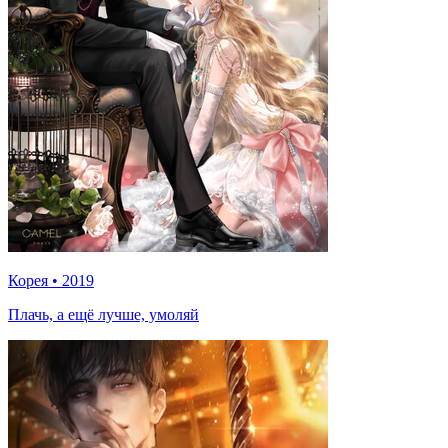
Корея
•
2019
Плачь, а ещё лучше, умоляй