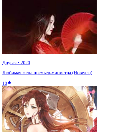
Другая
•
2020
Любимая жена премьер-министра (Новелла)
10