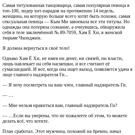
Самая титулованная танцовщица, самая популярная певица в
топ-100, лидер хит-парадов на протяжении 14 недель,
женщина, на которую больше всего хотят быть похожи, самая
сексуальная певица — Кым Ми завоевала все эти титулы. Но
однажды она потеряла сознание, а очнувшись, обнаружила
себя в теле заключённой № 89-7059, Хам Ё Хи, в женской
тюрьме Чхонджин.
Я должна вернуться в своё тело!
Однако Хам Ё Хи, не имея ни денег, ни связей, ни власти,
лишь навлекает на себя насмешки, и все считают её
сумасшедшей. И вот, когда она ищет выход, появляется удача в
лице главного надзирателя Ги...
— Я хочу посмотреть на ваш член, главный надзиратель Ги.
— …
— Мне нельзя нравиться вам, главный надзиратель Ги?
— …Если вы уверены, что не пожалеете об этом, то можете
делать всё, что хотите.
План сработал. Этот мужчина, похожий на бревно, начал