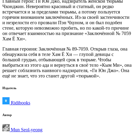
Главный герой: Ги Юн Джо, надзиратель женской тюрьмы
Чхонджин. Невероятно красивый и статный, он редко
встречается и за пределами тюрьмы, а потому пользуется
горячим вниманием заключённых. Из-за своей застенчивости
и незрелости его прозвали Пэн Чхуном, и он был подобен
стене, которую невозможно пробить, но по какой-то причине
он отвечает взаимностью на признание «Заключённой № 7059
Хам Ё Хи».
Главная героиня: Заключённая № 89-7059. Открыв глаза, она
обнаружила себя в теле Хам Ё Хи — глупой девицы с
большой грудью, отбывающей срок в тюрьме. Чтобы
выбраться из этого ада и вернуться в своё тело «Кым Ми», она
решает соблазнить наивного надзирателя, «Ги Юн Джо». Она
ещё не знает, что это станет другой «тюрьмой».
Издатель
Ridibooks
Автор
Mun Seol-yeong