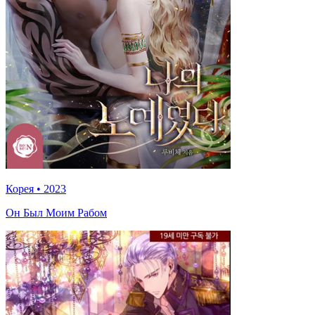
Корея
•
2023
Он Был Моим Рабом