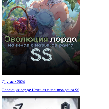
Другая
•
2024
Эволюция лорда: Начиная с навыков ранга SS