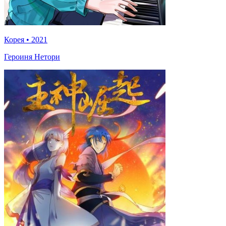
Корея
•
2021
Героиня Нетори