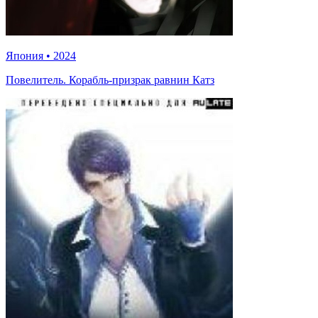
Япония
•
2024
Повелитель. Корабль-призрак равнин Катз