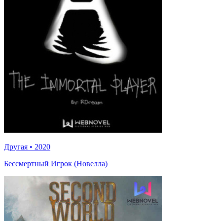
Другая
•
2020
Бессмертный Игрок (Новелла)