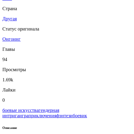
Страна
Другая
Статус оригинала
Онгоинг
Главы
94
Просмотры
1.69k
Лайки
0
боевые искусства
гендерная
интрига
игра
приключения
фэнтези
боевик
Описание