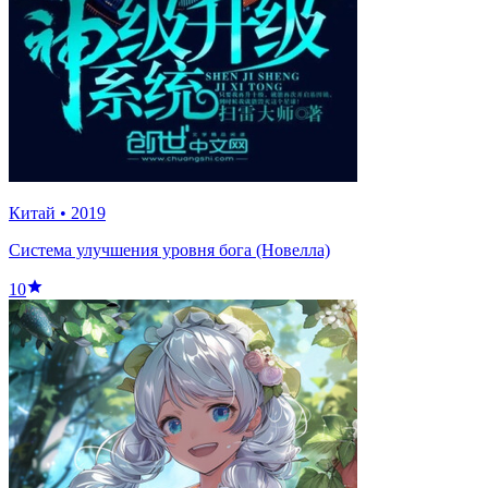
Китай
•
2019
Система улучшения уровня бога (Новелла)
10