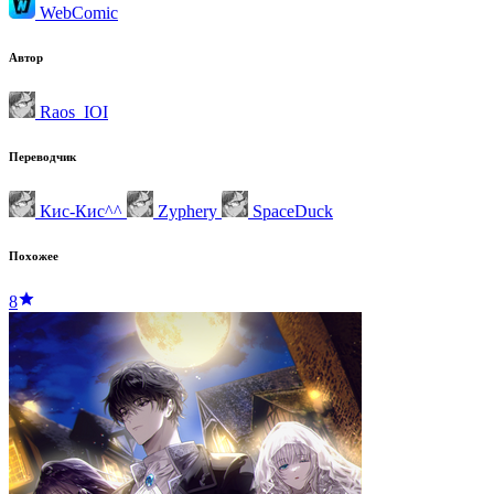
WebComic
Автор
Raos_IOI
Переводчик
Кис-Кис^^
Zyphery
SpaceDuck
Похожее
8