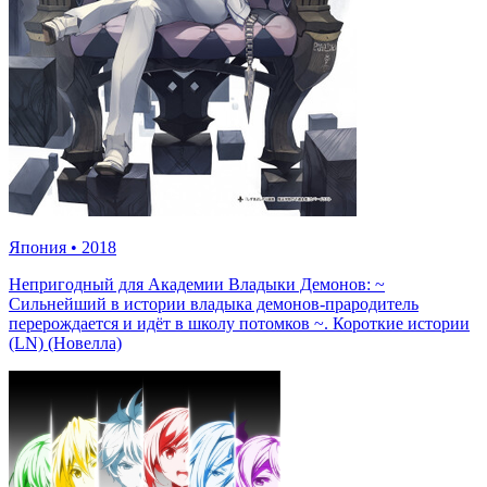
Япония
•
2018
Непригодный для Академии Владыки Демонов: ~
Сильнейший в истории владыка демонов-прародитель
перерождается и идёт в школу потомков ~. Короткие истории
(LN) (Новелла)