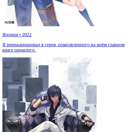
Япония
•
2022
Я реинкарнировал в героя, помолвленного на моём главном
враге прошлого.