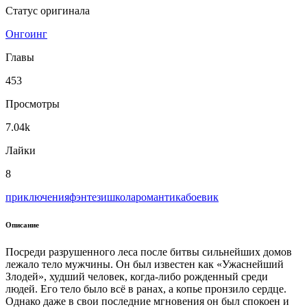
Статус оригинала
Онгоинг
Главы
453
Просмотры
7.04k
Лайки
8
приключения
фэнтези
школа
романтика
боевик
Описание
Посреди разрушенного леса после битвы сильнейших домов
лежало тело мужчины. Он был известен как «Ужаснейший
Злодей», худший человек, когда-либо рожденный среди
людей. Его тело было всё в ранах, а копье пронзило сердце.
Однако даже в свои последние мгновения он был спокоен и