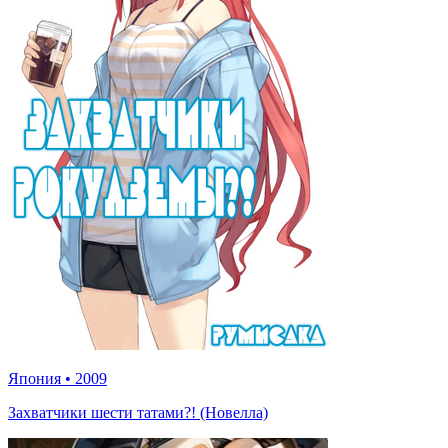
Япония
•
2009
Захватчики шести татами?! (Новелла)