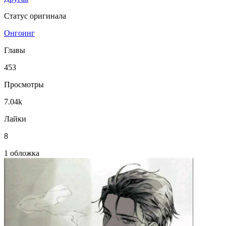
Статус оригинала
Онгоинг
Главы
453
Просмотры
7.04k
Лайки
8
1 обложка