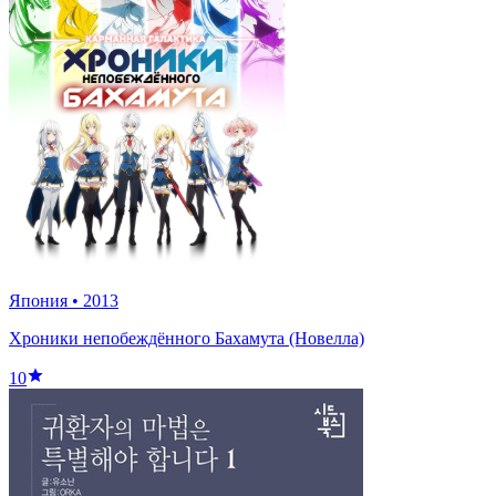
Япония
•
2013
Хроники непобеждённого Бахамута (Новелла)
10