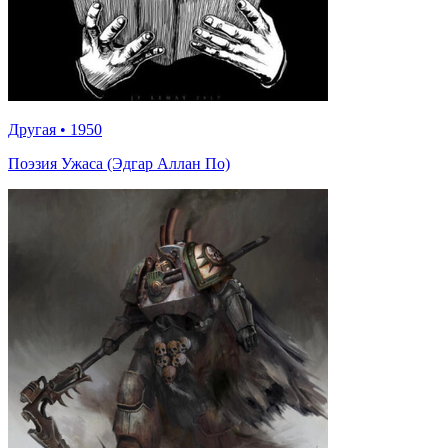
Другая
•
1950
Поэзия Ужаса (Эдгар Аллан По)