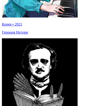
Корея
•
2021
Героиня Нетори