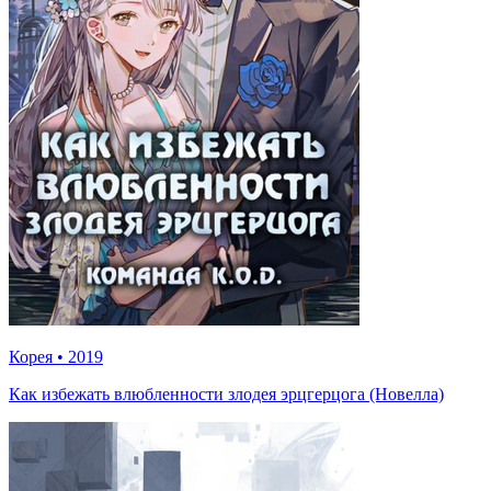
Корея
•
2019
Как избежать влюбленности злодея эрцгерцога (Новелла)