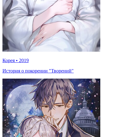
Корея
•
2019
История о покорении "Творений"