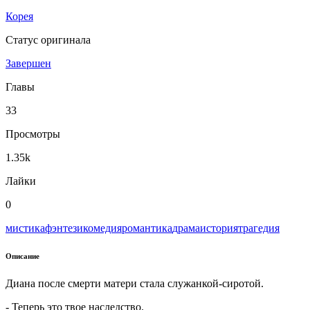
Корея
Статус оригинала
Завершен
Главы
33
Просмотры
1.35k
Лайки
0
мистика
фэнтези
комедия
романтика
драма
история
трагедия
Описание
Диана после смерти матери стала служанкой-сиротой.
- Теперь это твое наследство.