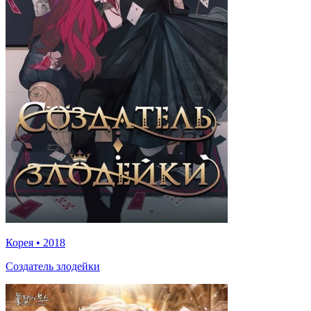
Корея
•
2018
Создатель злодейки