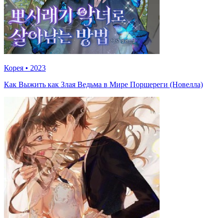
Корея
•
2023
Как Выжить как Злая Ведьма в Мире Поршереги (Новелла)