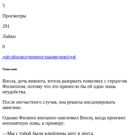
5
Просмотры
291
Лайки
0
дзёсэй
повседневность
комедия
сёдзё
Описание
Виола, дочь виконта, хотела разорвать помолвку с герцогом
Филиппом, потому что это принесло бы ей одни лишь
неудобства.
После несчастного случая, она решила инсценировать
амнезию.
Однако Филипп внезапно ошеломил Виолу, когда произнес
непонятную ложь, к примеру:
—Мы с тобой были влюблены друг в друга,