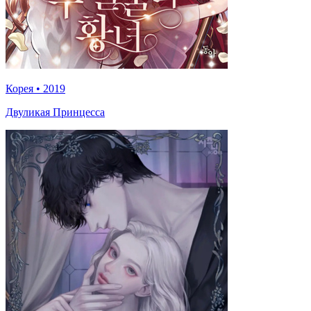
Корея
•
2019
Двуликая Принцесса