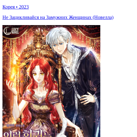
Корея
•
2023
Не Зацикливайся на Замужних Женщинах (Новелла)