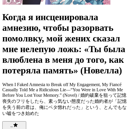
Когда я инсценировала
амнезию, чтобы разорвать
помолвку, мой жених сказал
мне нелепую ложь: «Ты была
влюблена в меня до того, как
потеряла память» (Новелла)
When I Faked Amnesia to Break off My Engagement, My Fiancé
Casually Told Me a Ridiculous Lie—“You Were in Love With Me
Before You Lost Your Memory.” (Novel) / 婚約破棄を狙って記憶
喪失のフリをしたら、素っ気ない態度だった婚約者が「記憶
を失う前の君は、俺にベタ惚れだった」という、とんでもな
い嘘をつき始めた
--