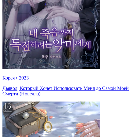
Корея
•
2023
Дьявол, Который Хочет Использовать Меня до Самой Моей
Смерти (Новелла)