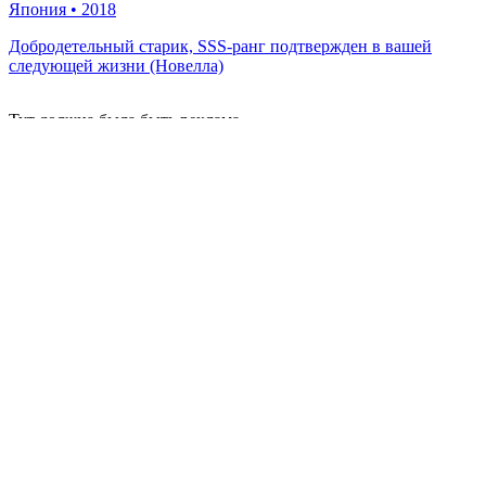
Япония
•
2018
Добродетельный старик, SSS-ранг подтвержден в вашей
следующей жизни (Новелла)
Тут должна была быть реклама...
Удобная и современная читалка новел, сделанная с любовью и
багами.
Telegram
Discord
Навигация
Календарь обновлений
Каталог
Популярное
Форум
Другие сайты