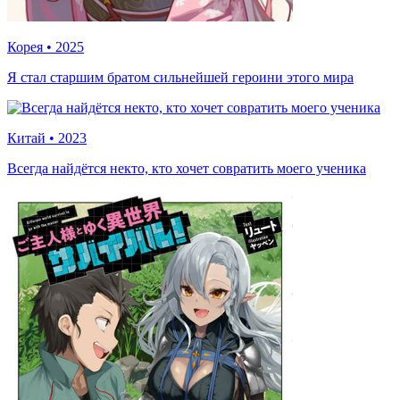
Корея
•
2025
Я стал старшим братом сильнейшей героини этого мира
Китай
•
2023
Всегда найдётся некто, кто хочет совратить моего ученика