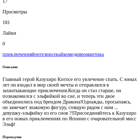
17
Просмотры
181
Лайки
0
приключения
фэнтези
исекай
комедия
романтика
Описание
Главный герой Казухиро Китосе его увлечение спать. С юных
лет он входил в мир своей мечты и отправлялся в
захватывающие приключения.Когда он стал старше, он
познакомился с эльфийкой во сне, и теперь эти двое
объединились под брендом Дракона!Однажды, просыпаясь,
он замечает знакомую фигуру, спящую рядом с ним ...
девушку-эльфийку из его снов ?!Присоединяйтесь к Казухиро
в его новых приключениях по Японии с очаровательной мисс
Эльф!
Переводчик