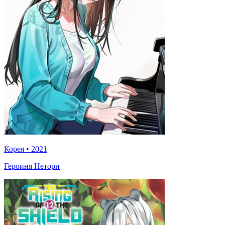
Корея
•
2021
Героиня Нетори