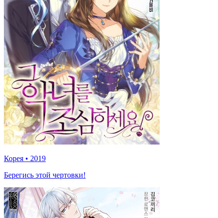
Корея
•
2019
Берегись этой чертовки!