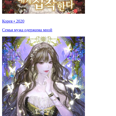
Корея
•
2020
Семья мужа одержима мной