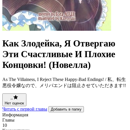
Как Злодейка, Я Отвергаю
Эти Счастливые И Плохие
Концовки! (Новелла)
As The Villainess, I Reject These Happy-Bad Endings! / 私、転生
悪役令嬢なので、メリバエンドは阻止させていただきます!!
--
Нет оценок
Читать с первой главы
Добавить в папку
Информация
Главы
10