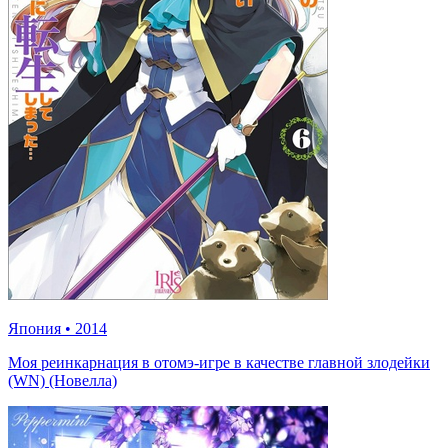
Япония
•
2014
Моя реинкарнация в отомэ-игре в качестве главной злодейки
(WN) (Новелла)