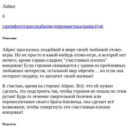
Лайки
0
гарем
фэнтези
исекай
комедия
романтика
драма
сёдзё
Описание
Айрис проснулась злодейкой в мире своей любимой отомэ-
игры. Но не просто в какой-нибудь отомэ-игре, в которой нет
ничего, кроме горько-сладких "счастливых-плохих"
концовок! Если героиня связывается с одним из проблемных
любовных интересов, остальной мир обречён… но если она
потерпит неудачу, то заплатит своей жизнью!
К счастью, время на стороне Айрис. Всё, что ей нужно
сделать, это подстроить так, чтобы героиня не пошла по этим
рутам! Будь то лечение смертельной болезни или
перевоспитание своего брата-близнеца, она сделает всё
возможное, чтобы отвергнуть эти счастливые-плохие
концовки!
Издатель