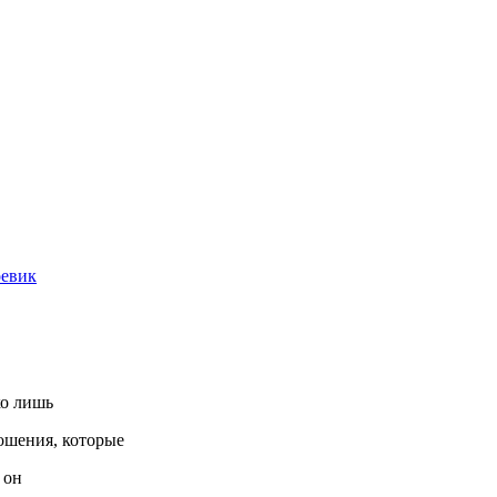
оевик
ко лишь
ошения, которые
 он