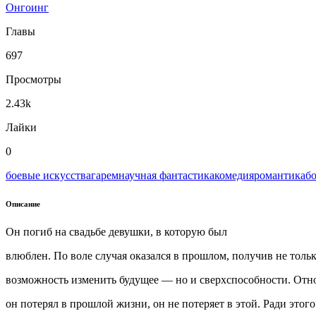
Онгоинг
Главы
697
Просмотры
2.43k
Лайки
0
боевые искусства
гарем
научная фантастика
комедия
романтика
б
Описание
Он погиб на свадьбе девушки, в которую был
влюблен. По воле случая оказался в прошлом, получив не толь
возможность изменить будущее — но и сверхспособности. Отн
он потерял в прошлой жизни, он не потеряет в этой. Ради этого