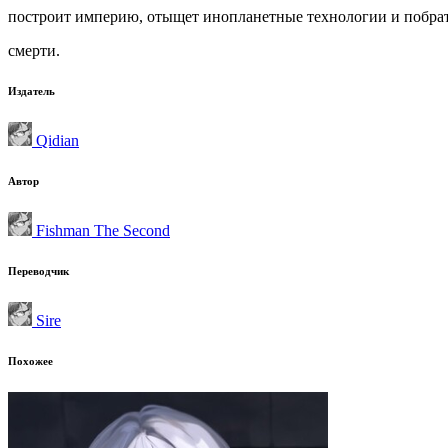
построит империю, отыщет инопланетные технологии и побрат
смерти.
Издатель
Qidian
Автор
Fishman The Second
Переводчик
Sire
Похожее