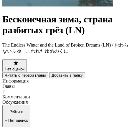
Бесконечная зима, страна
разбитых грёз (LN)
The Endless Winter and the Land of Broken Dreams (LN) / おわら
ないふゆ、こわれたゆめのくに
--
Нет оценок
Читать с первой главы
Добавить в папку
Информация
Главы
2
Комментарии
Обсуждения
Рейтинг
--
Нет оценок