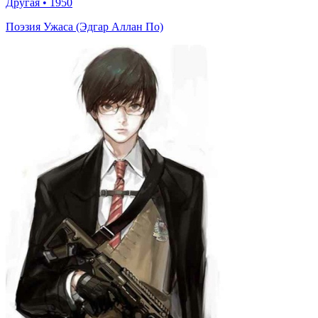
Другая
•
1950
Поэзия Ужаса (Эдгар Аллан По)