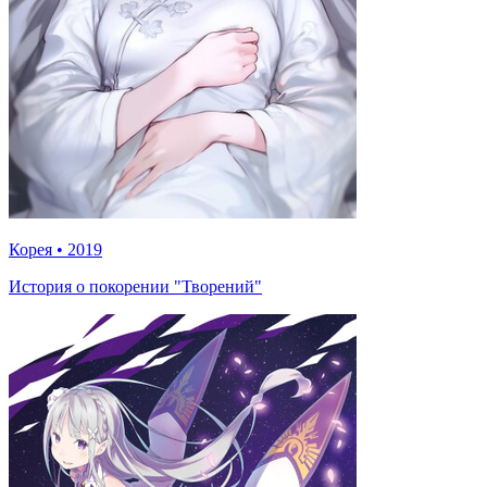
Корея
•
2019
История о покорении "Творений"