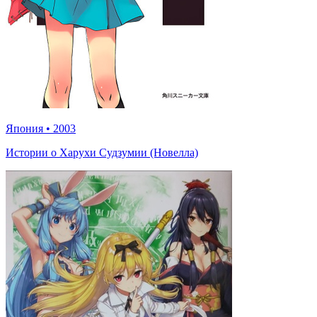
Япония
•
2003
Истории о Харухи Судзумии (Новелла)