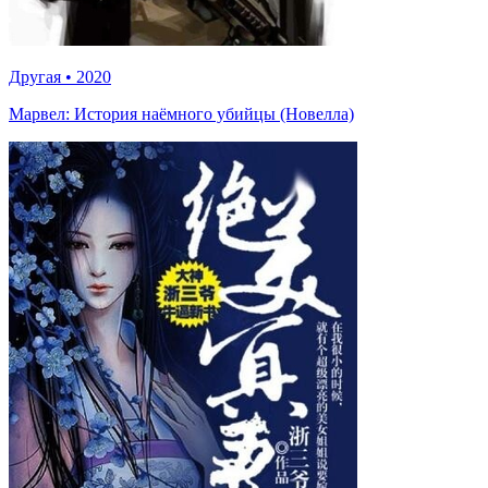
Другая
•
2020
Марвел: История наёмного убийцы (Новелла)