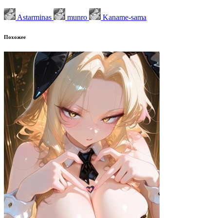
Astarminas
munro
Kaname-sama
Похожее