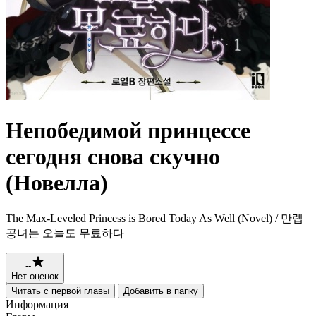
Непобедимой принцессе
сегодня снова скучно
(Новелла)
The Max-Leveled Princess is Bored Today As Well (Novel) / 만렙
공녀는 오늘도 무료하다
--
Нет оценок
Читать с первой главы
Добавить в папку
Информация