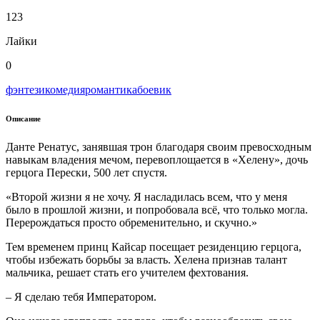
123
Лайки
0
фэнтези
комедия
романтика
боевик
Описание
Данте Ренатус, занявшая трон благодаря своим превосходным
навыкам владения мечом, перевоплощается в «Хелену», дочь
герцога Перески, 500 лет спустя.
«Второй жизни я не хочу. Я насладилась всем, что у меня
было в прошлой жизни, и попробовала всё, что только могла.
Перерождаться просто обременительно, и скучно.»
Тем временем принц Кайсар посещает резиденцию герцога,
чтобы избежать борьбы за власть. Хелена признав талант
мальчика, решает стать его учителем фехтования.
– Я сделаю тебя Императором.