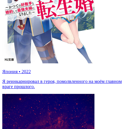
Япония
•
2022
Я реинкарнировал в героя, помолвленного на моём главном
враге прошлого.