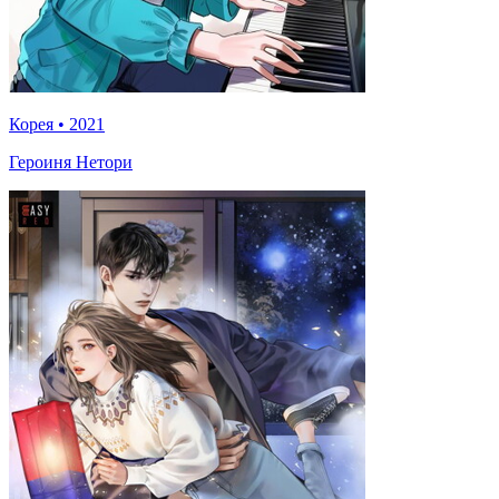
Корея
•
2021
Героиня Нетори