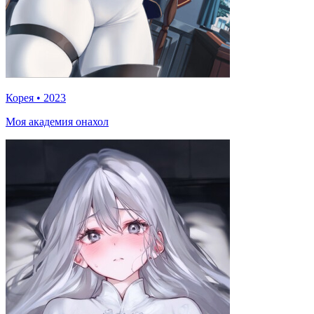
Корея
•
2023
Моя академия онахол