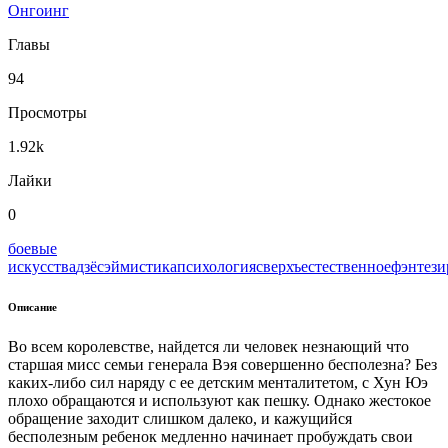
Онгоинг
Главы
94
Просмотры
1.92k
Лайки
0
боевые
искусства
дзёсэй
мистика
психология
сверхъестественное
фэнтези
Описание
Во всем королевстве, найдется ли человек незнающий что
старшая мисс семьи генерала Вэя совершенно бесполезна? Без
каких-либо сил наряду с ее детским менталитетом, с Хун Юэ
плохо обращаются и используют как пешку. Однако жестокое
обращение заходит слишком далеко, и кажущийся
бесполезным ребенок медленно начинает пробуждать свои