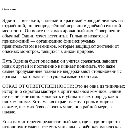
Описание
Эдвин — высокий, сильный и красивый молодой человек из
отдалённой, но неопределённой деревни в далёкой сельской
местности. Он вовсе не замаскированный лич. Совершенно
обычный Эдвин хочет вступить в Гильдию искателей
приключений — организацию финансируемых
правительством наёмников, которые защищают жителей от
опасных монстров, таящихся в дикой природе.
Путь Эдвина будет опасным: он учится сражаться, заводит
новых друзей и постепенно начинает понимать, что даже
самые продуманные планы не выдерживают столкновения с
врагом — которым зачастую оказывается он сам.
ОТКАЗ ОТ ОТВЕТСТВЕННОСТИ: Это не одна из типичных
историй о скрытом мастере в оригинальном комиксе. Эдвин
не начнёт внезапно колдовать и убивать всех подряд, как в
плохом аниме. Хотя магия играет важную роль в мире и
сюжете, в самих боях её очень мало, по крайней мере, в
начале.
Если вам интересен реалистичный мир, где люди не просто
игнорируют удары, где есть уникальная, жёсткая магическая