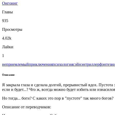
Онгоинг
Главы
935
Просмотры
4.02k
Лайки
1
неприемлемый
приключения
психология
сэйнэн
триллер
фэнтези
Описание
Я закрыла глаза и сделала долгий, прерывистый вдох. Пустота 
если и будет...? Что ж, всегда можно будет избить или изнасилов
Но тогда... боги? С каких это пор в "пустоте" так много богов?
Описание от переводчиков: