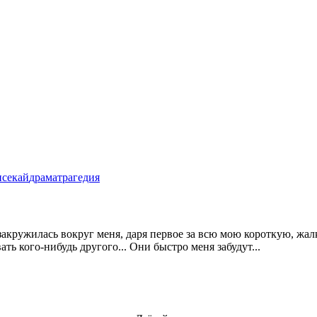
исекай
драма
трагедия
закружилась вокруг меня, даря первое за всю мою короткую, жалк
ать кого-нибудь другого... Они быстро меня забудут...