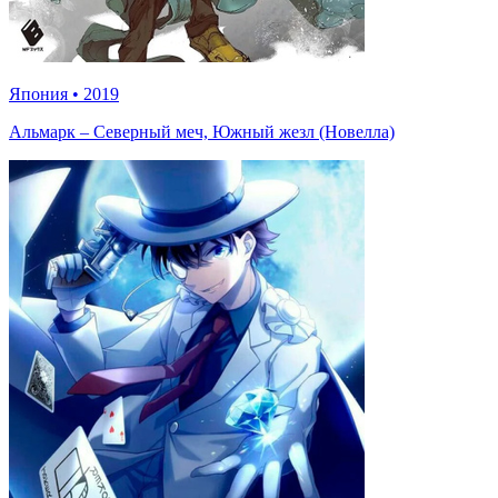
Япония
•
2019
Альмарк – Северный меч, Южный жезл (Новелла)