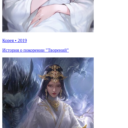
Корея
•
2019
История о покорении "Творений"