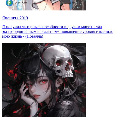
Япония
•
2019
Я получил читерные способности в другом мире и стал
экстраординарным в реальном~ повышение уровня изменило
мою жизнь~ (Новелла)