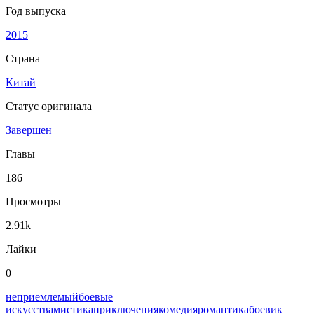
Год выпуска
2015
Страна
Китай
Статус оригинала
Завершен
Главы
186
Просмотры
2.91k
Лайки
0
неприемлемый
боевые
искусства
мистика
приключения
комедия
романтика
боевик