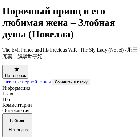
Порочный принц и его
любимая жена – Злобная
душа (Новелла)
The Evil Prince and his Precious Wife: The Sly Lady (Novel) / 邪王
宠妻：腹黑世子妃
--
Нет оценок
Читать с первой главы
Добавить в папку
Информация
Главы
186
Комментарии
Обсуждения
Рейтинг
--
Нет оценок