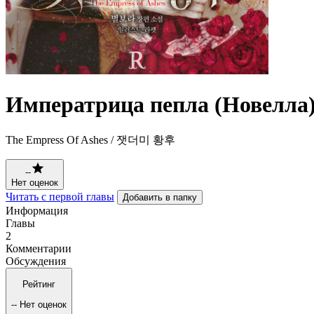
Императрица пепла (Новелла
The Empress Of Ashes / 잿더미 황후
--
Нет оценок
Читать с первой главы
Добавить в папку
Информация
Главы
2
Комментарии
Обсуждения
Рейтинг
--
Нет оценок