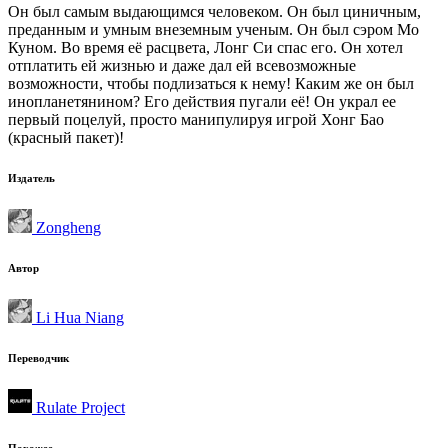
Он был самым выдающимся человеком. Он был циничным,
преданным и умным внеземным ученым. Он был сэром Мо
Куном. Во время её расцвета, Лонг Си спас его. Он хотел
отплатить ей жизнью и даже дал ей всевозможные
возможности, чтобы подлизаться к нему! Каким же он был
инопланетянином? Его действия пугали её! Он украл ее
первый поцелуй, просто манипулируя игрой Хонг Бао
(красный пакет)!
Издатель
Zongheng
Автор
Li Hua Niang
Переводчик
Rulate Project
Похожее