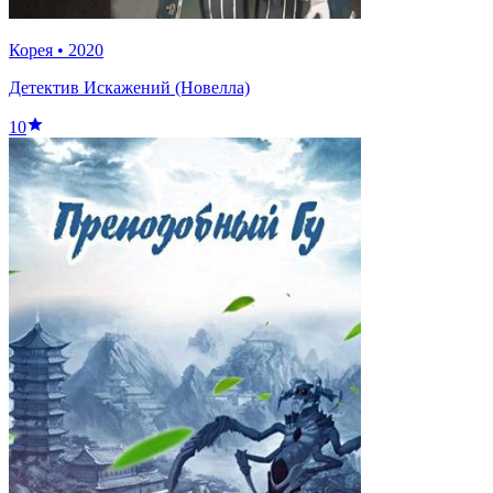
Корея
•
2020
Детектив Искажений (Новелла)
10