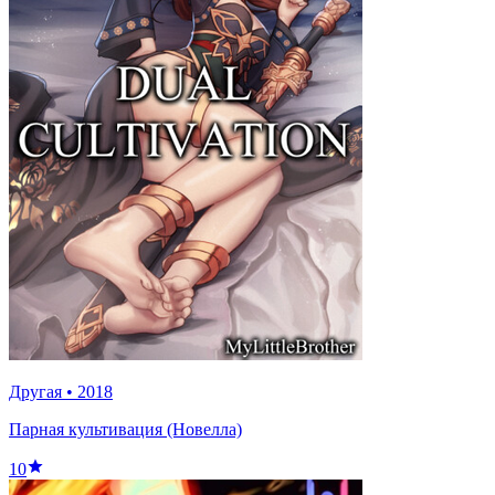
Другая
•
2018
Парная культивация (Новелла)
10