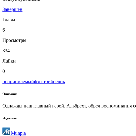
Завершен
Главы
6
Просмотры
334
Лайки
0
неприемлемый
фэнтези
боевик
Описание
Однажды наш главный герой, Альбрехт, обрел воспоминания с
Издатель
Munpia