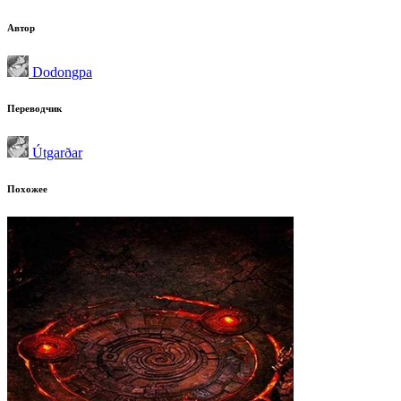
Автор
Dodongpa
Переводчик
Útgarðar
Похожее