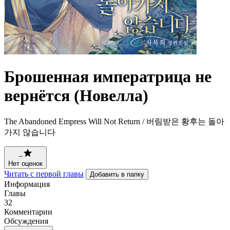
Брошенная императрица не
вернётся (Новелла)
The Abandoned Empress Will Not Return / 버림받은 황후는 돌아
가지 않습니다
--
Нет оценок
Читать с первой главы
Добавить в папку
Информация
Главы
32
Комментарии
Обсуждения