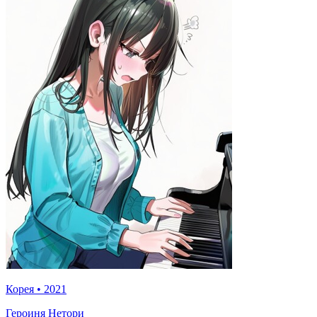
Корея
•
2021
Героиня Нетори