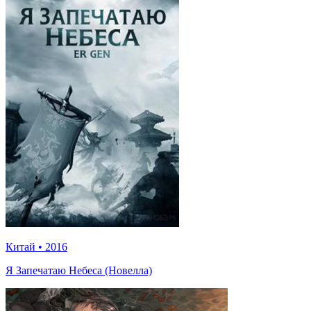
Китай
•
2016
Я Запечатаю Небеса (Новелла)