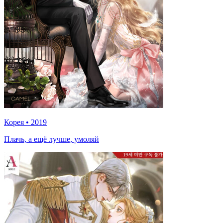
Корея
•
2019
Плачь, а ещё лучше, умоляй