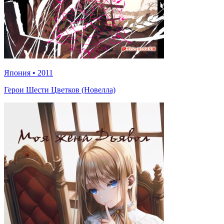
Япония
•
2011
Герои Шести Цветков (Новелла)