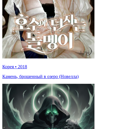
Корея
•
2018
Камень, брошенный в озеро (Новелла)