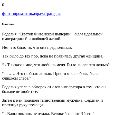
0
фэнтези
романтика
драма
трагедия
Описание
Роделия, “Цветок Фиванской империи”, была идеальной
императрицей и любящей женой.
Нет, это было то, что она предполагала.
Так было до тех пор, пока не появилась другая женщина.
“ - Ты сказал мне, что любишь меня. Было ли все это ложью?”
“ - …… Это не было ложью. Просто моя любовь, была
слишком слаба.”
Роделия упала в обморок от слов императора о том, что он
больше не любит ее.
Затем к ней подошел таинственный мужчина, Сердиан и
протянул руку помощи.
“ - Ваша помощь не нужна. Великий герцог Эйзен.”