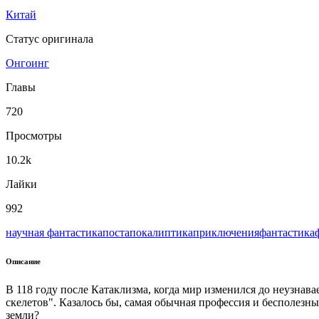
Китай
Статус оригинала
Онгоинг
Главы
720
Просмотры
10.2k
Лайки
992
научная фантастика
постапокалиптика
приключения
фантастика
Описание
В 118 году после Катаклизма, когда мир изменился до неузнав
скелетов". Казалось бы, самая обычная профессия и бесполезны
земли?