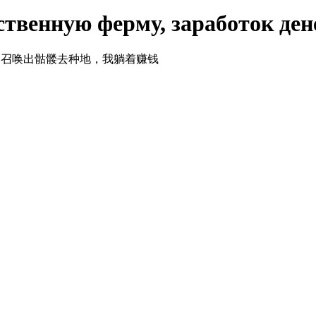
твенную ферму, заработок дене
ying Down / 召唤出骷髅去种地，我躺着赚钱