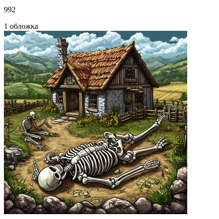
992
1 обложка