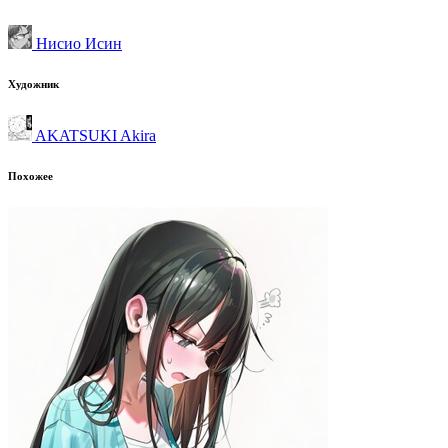
Нисио Исин
Художник
AKATSUKI Akira
Похожее