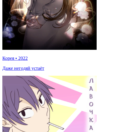
Корея
•
2022
Даже негодяй устаёт