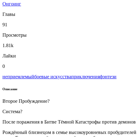
Онгоинг
Главы
91
Просмотры
1.81k
Лайки
0
неприемлемый
боевые искусства
приключения
фэнтези
Описание
Второе Пробуждение?
Система?
После поражения в Битве Тёмной Катастрофы против демонов
Рождённый близнецом в семье высокоуровневых пробудителей т