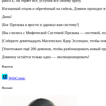
ранга E, он теряет всё, уступив всё своему брату.
Изгнанный отцом и обречённый на гибель, Дэмиен проходит вт
Динь!
[Бог Призыва в ярости и даровал вам систему!]
[Вы слились с Мифической Системой Призыва — системой, по
[Соберите девятнадцать Магических Ядер Эссенции, чтобы пов
[Уничтожьте ещё 200 демонов, чтобы разблокировать новый пр
Дэмиену остаётся только одно — эволюционировать!
Издатель
WebComic
Похожее