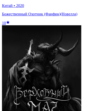
Китай
•
2020
Божественный Охотник (Фанфик)(Новелла)
10