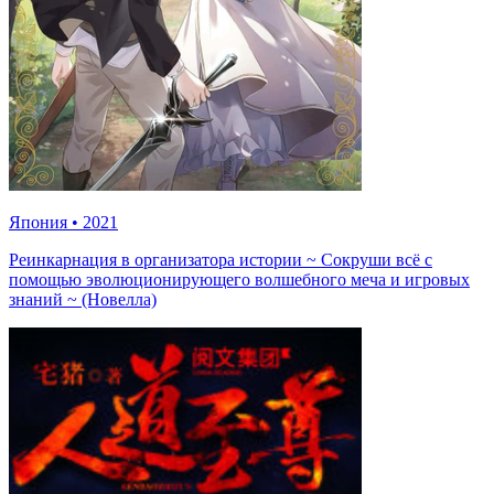
Япония
•
2021
Реинкарнация в организатора истории ~ Сокруши всё с
помощью эволюционирующего волшебного меча и игровых
знаний ~ (Новелла)