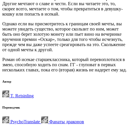
Другие мечтают о славе и чести. Если вы читаете это, то,
скорее всего, мечтаете о том, чтобы превратиться в девушку-
кошку или попасть в исекай.
Однако если вы присмотритесь к границам своей мечты, вы
можете увидеть существо, которое скользит по ним, может
быть оно берет золотую монету или пьет вино на вечеринке
вручения премии «Оскар», только для того чтобы исчезнуть,
прежде чем вы даже успеете среагировать на это. Скольжение
от одной мечты к другой.
Роман об исекае старшеклассника, который перевоплотился в
змею, способную ходить по снам. ГГ - глуповат в первых
нескольких главах, пока его (вторая) жизнь не надерет ему зад.
Автор
T. Reisinling
Переводчик
PsychoTranslate
Фанаты драконов