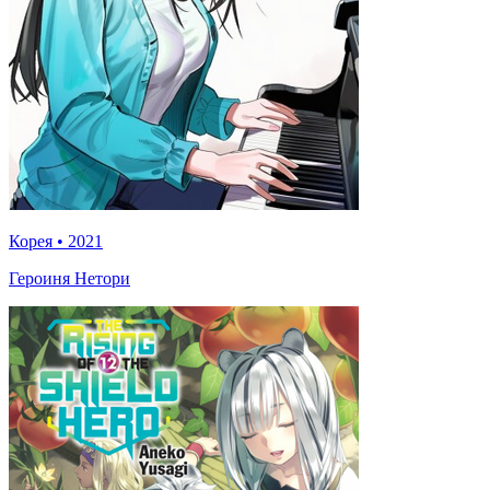
Корея
•
2021
Героиня Нетори