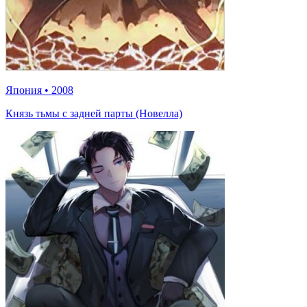
Япония
•
2008
Князь тьмы с задней парты (Новелла)