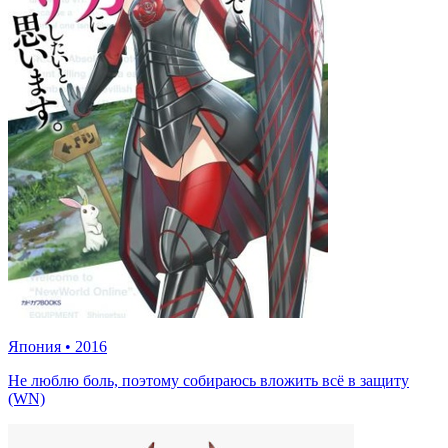
Япония
•
2016
Не люблю боль, поэтому собираюсь вложить всё в защиту
(WN)