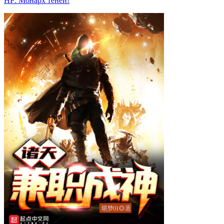
HP: Монарх теней!