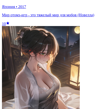
Япония
•
2017
Мир отомэ-игр - это тяжелый мир для мобов (Новелла)
10