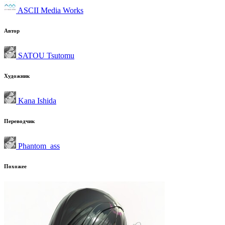
ASCII Media Works
Автор
SATOU Tsutomu
Художник
Kana Ishida
Переводчик
Phantom_ass
Похожее