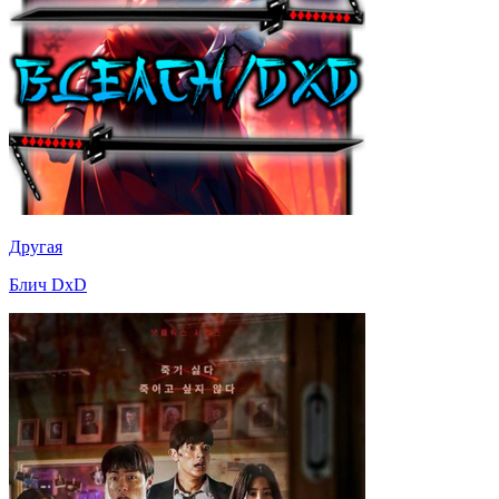
Другая
Блич DxD