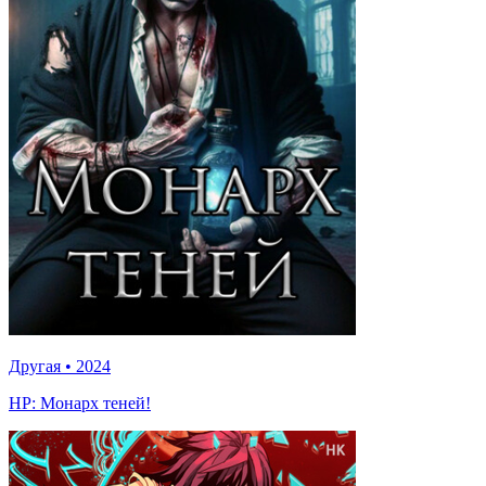
Другая
•
2024
HP: Монарх теней!